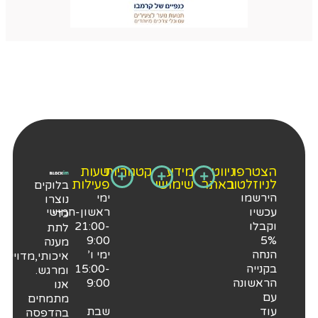
הצטרפו
ניווט
מידע
קטגוריות​
שעות
לניוזלטור
באתר
שימושי
פעילות
בלוקים
הירשמו
ימי
נוצרו
עכשיו
ראשון-חמישי
כדי
וקבלו
21:00-
לתת
9:00
5%
מענה
הנחה
ימי ו’
איכותי,מדוייק
בקנייה
15:00-
ומרגש.
הראשונה
9:00
אנו
עם
מתמחים
עוד
שבת
בהדפסה