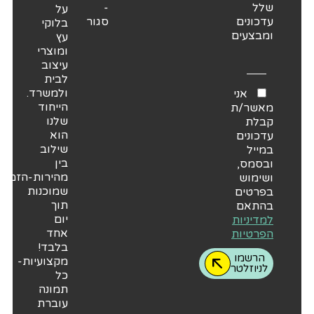
שלל
-
על
עדכונים
סגור
בלוקי
ומבצעים
עץ
ומוצרי
עיצוב
לבית
ולמשרד.
אני
הייחוד
מאשר/ת
שלנו
קבלת
הוא
עדכונים
שילוב
במייל
בין
ובסמס,
מהירות-הזמנות
ושימוש
שמוכנות
בפרטים
תוך
בהתאם
יום
למדיניות
אחד
הפרטיות
בלבד!
הרשמו
מקצועיות-
לניוזלטר
כל
תמונה
עוברת