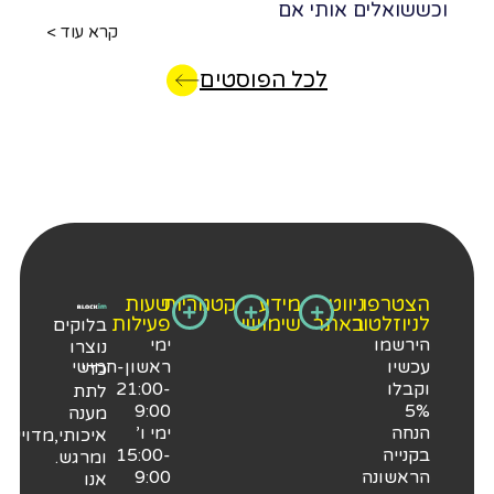
כששואלים אותי אם
קרא עוד >
לכל הפוסטים
הצטרפו
ניווט
מידע
קטגוריות​
שעות
לניוזלטור
באתר
שימושי
פעילות
בלוקים
הירשמו
ימי
נוצרו
עכשיו
ראשון-חמישי
כדי
וקבלו
21:00-
לתת
9:00
5%
מענה
הנחה
ימי ו’
איכותי,מדוייק
בקנייה
15:00-
ומרגש.
הראשונה
9:00
אנו