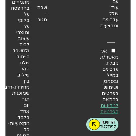
עם
מתמחים
עוד
שבת
בהדפסה
שלל
-
על
עדכונים
סגור
בלוקי
ומבצעים
עץ
ומוצרי
עיצוב
לבית
ולמשרד.
אני
הייחוד
מאשר/ת
שלנו
קבלת
הוא
עדכונים
שילוב
במייל
בין
ובסמס,
מהירות-הזמנות
ושימוש
שמוכנות
בפרטים
תוך
בהתאם
יום
למדיניות
אחד
הפרטיות
בלבד!
הרשמו
מקצועיות-
לניוזלטר
כל
תמונה